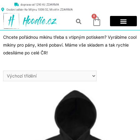
doprava od 1290 Kč ZDARMA
Osobní odběr Ke Mlýnu 1008/32, Mistřín ZDARMA
0
Chcete pořádnou mikinu třeba s vtipným potiskem? Vyrábíme cool
mikiny pro pány, které pobaví. Máme vše skladem a tak rychle
odesíláme po celé ČR!