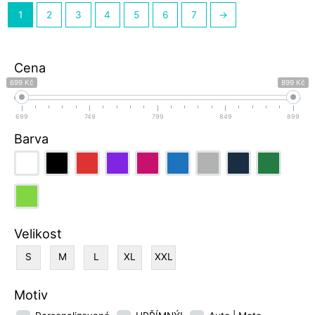
1
2
3
4
5
6
7
→
Cena
699 Kč
899 Kč
699
749
799
849
899
Barva
Velikost
S
M
L
XL
XXL
Motiv