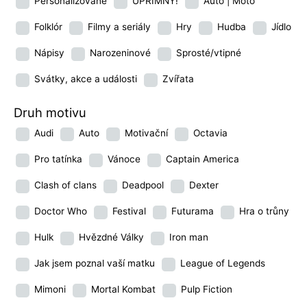
Personalizované
UPŘÍMNÝ!
Auto | Moto
Folklór
Filmy a seriály
Hry
Hudba
Jídlo
Nápisy
Narozeninové
Sprosté/vtipné
Svátky, akce a události
Zvířata
Druh motivu
Audi
Auto
Motivační
Octavia
Pro tatínka
Vánoce
Captain America
Clash of clans
Deadpool
Dexter
Doctor Who
Festival
Futurama
Hra o trůny
Hulk
Hvězdné Války
Iron man
Jak jsem poznal vaší matku
League of Legends
Mimoni
Mortal Kombat
Pulp Fiction