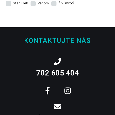
Star Trek
Venom
Živí mrtví
KONTAKTUJTE NÁS
702 605 404